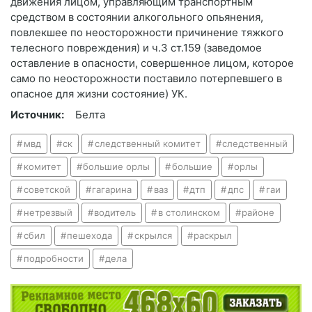
движения лицом, управляющим транспортным
средством в состоянии алкогольного опьянения,
повлекшее по неосторожности причинение тяжкого
телесного повреждения) и ч.3 ст.159 (заведомое
оставление в опасности, совершенное лицом, которое
само по неосторожности поставило потерпевшего в
опасное для жизни состояние) УК.
Источник:
Белта
мвд
ск
следственный комитет
следственный
комитет
большие орлы
большие
орлы
советской
гагарина
ваз
дтп
дпс
гаи
нетрезвый
водитель
в столинском
районе
сбил
пешехода
скрылся
раскрыл
подробности
дела