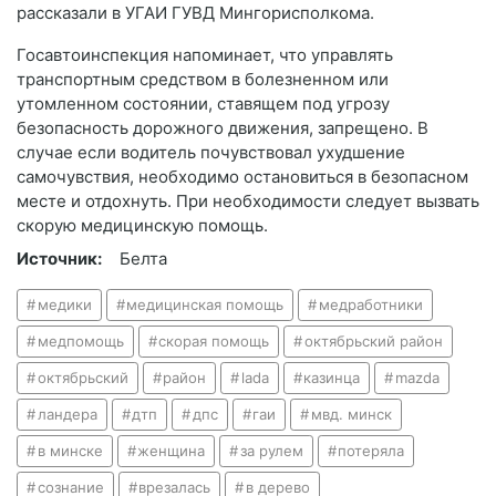
рассказали в УГАИ ГУВД Мингорисполкома.
Госавтоинспекция напоминает, что управлять
транспортным средством в болезненном или
утомленном состоянии, ставящем под угрозу
безопасность дорожного движения, запрещено. В
случае если водитель почувствовал ухудшение
самочувствия, необходимо остановиться в безопасном
месте и отдохнуть. При необходимости следует вызвать
скорую медицинскую помощь.
Источник:
Белта
медики
медицинская помощь
медработники
медпомощь
скорая помощь
октябрьский район
октябрьский
район
lada
казинца
mazda
ландера
дтп
дпс
гаи
мвд. минск
в минске
женщина
за рулем
потеряла
сознание
врезалась
в дерево