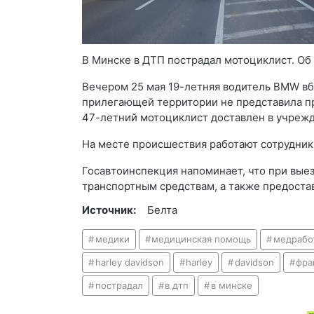
В Минске в ДТП пострадал мотоциклист. Об
Вечером 25 мая 19-летняя водитель BMW вб
прилегающей территории не представила пр
47-летний мотоциклист доставлен в учрежд
На месте происшествия работают сотрудник
Госавтоинспекция напоминает, что при вые
транспортным средствам, а также предоста
Источник:
Белта
медики
медицинская помощь
медрабо
harley davidson
harley
davidson
фра
пострадал
в дтп
в минске