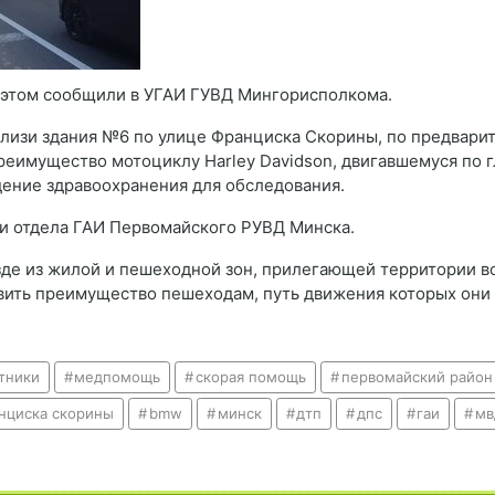
 этом сообщили в УГАИ ГУВД Мингорисполкома.
лизи здания №6 по улице Франциска Скорины, по предвари
еимущество мотоциклу Harley Davidson, двигавшемуся по г
ение здравоохранения для обследования.
и отдела ГАИ Первомайского РУВД Минска.
зде из жилой и пешеходной зон, прилегающей территории в
вить преимущество пешеходам, путь движения которых они
тники
медпомощь
скорая помощь
первомайский район
нциска скорины
bmw
минск
дтп
дпс
гаи
мв