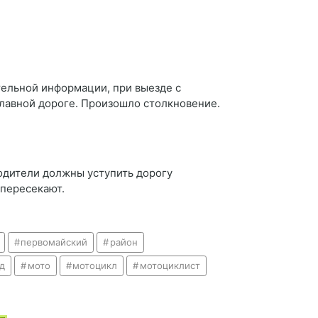
тельной информации, при выезде с
лавной дороге. Произошло столкновение.
одители должны уступить дорогу
 пересекают.
первомайский
район
д
мото
мотоцикл
мотоциклист