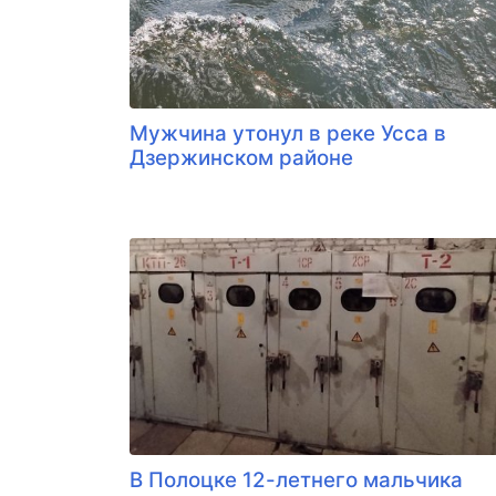
Мужчина утонул в реке Усса в
Дзержинском районе
В Полоцке 12-летнего мальчика