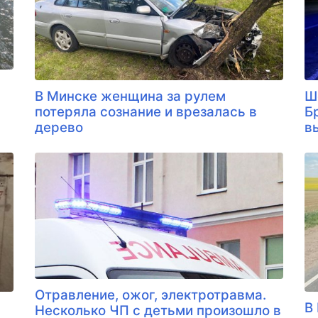
В Минске женщина за рулем
Ш
потеряла сознание и врезалась в
Б
дерево
в
Отравление, ожог, электротравма.
В
Несколько ЧП с детьми произошло в