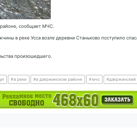
 районе, сообщает МЧС.
ины в реке Усса возле деревни Станьково поступило спаса
льства произошедшего.
ул
в реке
в дзержинском районе
мчс
дзержинский