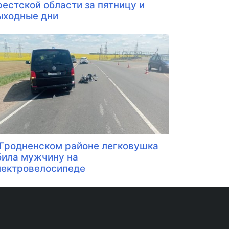
рестской области за пятницу и
ыходные дни
 Гродненском районе легковушка
била мужчину на
лектровелосипеде