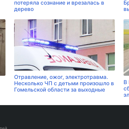
потеряла сознание и врезалась в
Б
дерево
в
Отравление, ожог, электротравма.
В
Несколько ЧП с детьми произошло в
с
Гомельской области за выходные
э
лей.