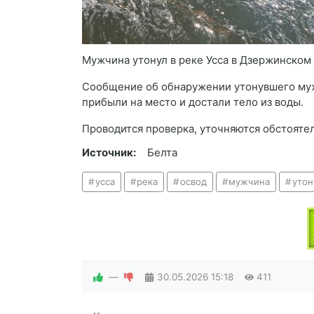
Мужчина утонул в реке Усса в Дзержинском
Сообщение об обнаружении утонувшего мужч
прибыли на место и достали тело из воды.
Проводится проверка, уточняются обстояте
Источник:
Белта
усса
река
освод
мужчина
утон
—
30.05.2026
15:18
411