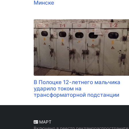
Минске
В Полоцке 12-летнего мальчика
ударило током на
трансформаторной подстанции
МАРТ
Включено в реестр рекламораспространите