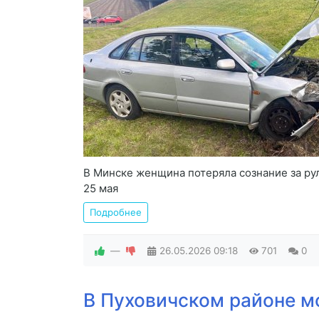
В Минске женщина потеряла сознание за ру
25 мая
Подробнее
—
26.05.2026
09:18
701
0
В Пуховичском районе мо