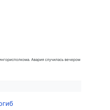
Мингорисполкома. Авария случилась вечером
огиб