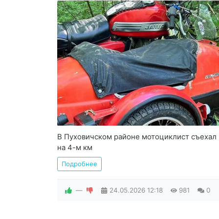
В Пуховичском районе мотоциклист съехал в
на 4-м км
Подробнее
—
24.05.2026
12:18
981
0