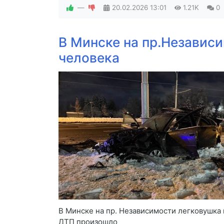
—
20.02.2026
13:01
1.21K
0
В Минске на пр.Независи
человека
В Минске на пр. Независимости легковушка 
ДТП произошло