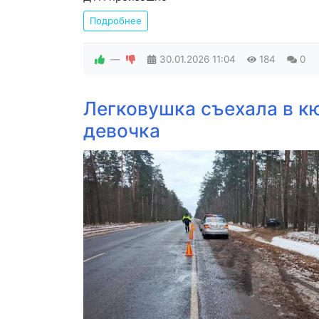
Подробнее
—
30.01.2026
11:04
184
0
Легковушка съехала в кю
девочка