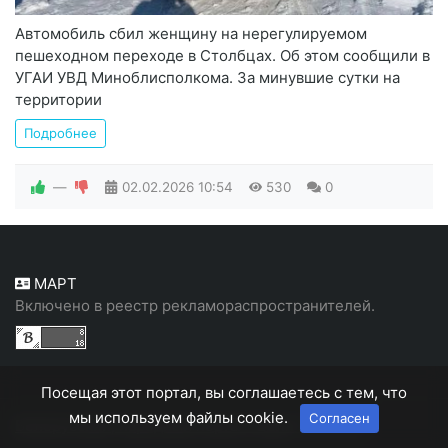
Автомобиль сбил женщину на нерегулируемом
пешеходном переходе в Столбцах. Об этом сообщили в
УГАИ УВД Миноблисполкома. За минувшие сутки на
территории
Подробнее
—
02.02.2026
10:54
530
0
МАРТ
Включено в реестр рекламораспространителей.
Посещая этот портал, вы соглашаетесь с тем, что
мы используем файлы cookie.
Согласен
Белорусский, народный портал "Белн"
© 2026