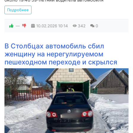
Подробнее
—
10.02.2026
10:14
342
0
В Столбцах автомобиль сбил
женщину на нерегулируемом
пешеходном переходе и скрылся