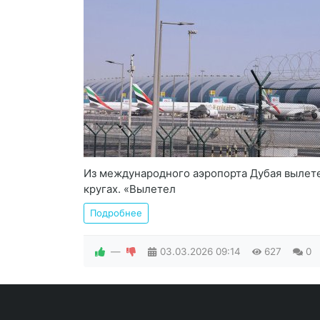
Из международного аэропорта Дубая вылете
кругах. «Вылетел
Подробнее
—
03.03.2026
09:14
627
0