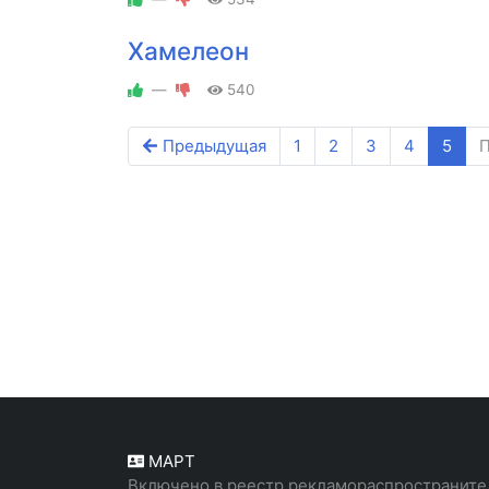
Хамелеон
—
540
Предыдущая
1
2
3
4
5
П
МАРТ
Включено в реестр рекламораспространите