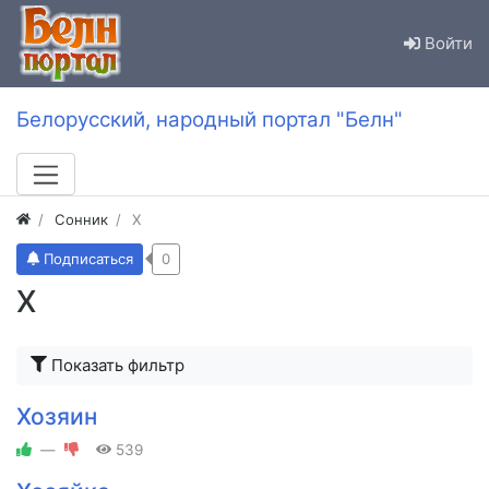
Войти
Белорусский, народный портал "Белн"
Сонник
Х
Подписаться
0
Х
Показать фильтр
Хозяин
—
539