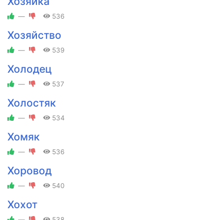
Хозяйка
—
536
Хозяйство
—
539
Холодец
—
537
Холостяк
—
534
Хомяк
—
536
Хоровод
—
540
Хохот
—
538