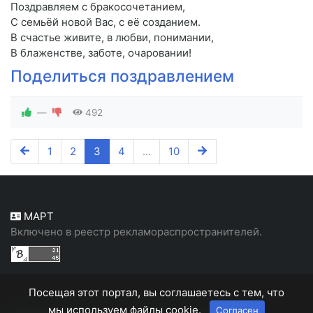
Поздравляем с бракосочетанием,
С семьёй новой Вас, с её созданием.
В счастье живите, в любви, понимании,
В блаженстве, заботе, очаровании!
Поделиться поздравлением
—
492
1
2
3
4
...
10
МАРТ
Включено в реестр рекламораспространителей.
Посещая этот портал, вы соглашаетесь с тем, что
мы используем файлы cookie.
Согласен