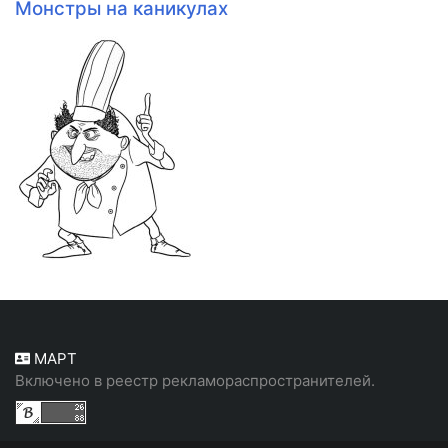
Монстры на каникулах
МАРТ
Включено в реестр рекламораспространителей.