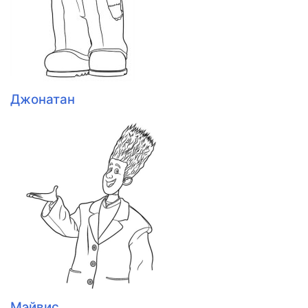
Джонатан
Мэйвис