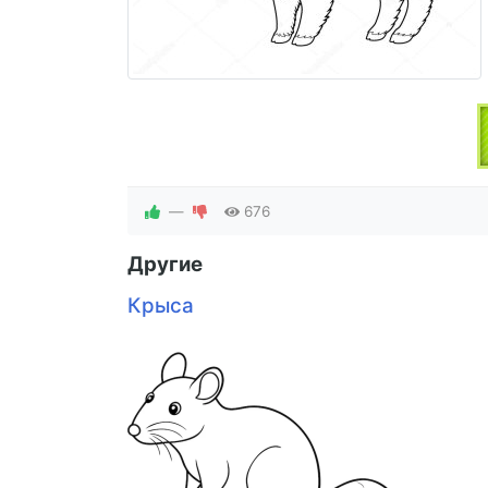
—
676
Другие
Крыса