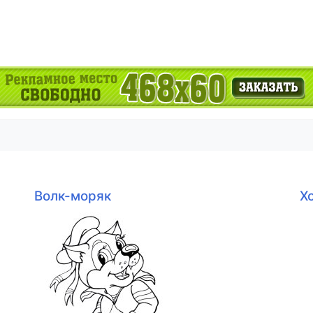
Волк-моряк
Х