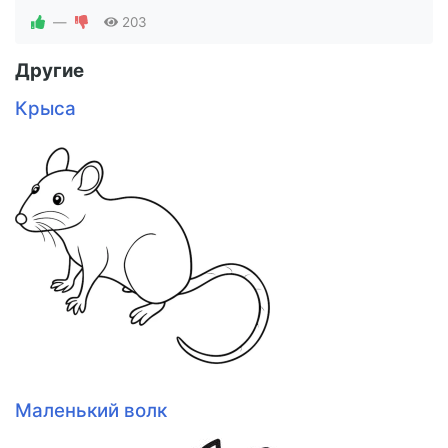
—
203
Другие
Крыса
Маленький волк