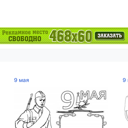
9 мая
9