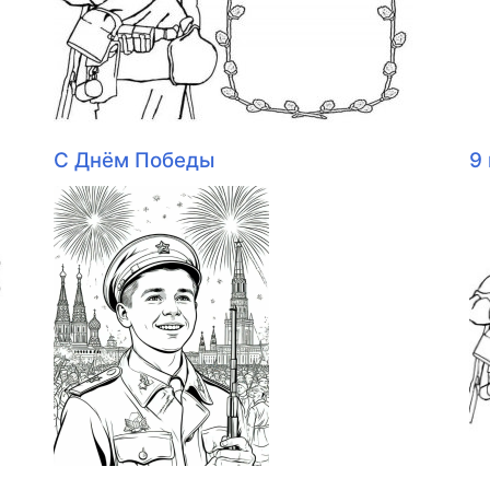
С Днём Победы
9