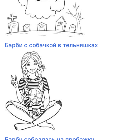
Барби с собачкой в тельняшках
Барби собралась на пробежку