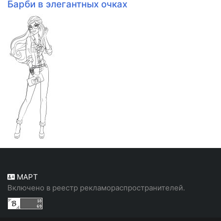
Барби в элегантных очках
МАРТ
Включено в реестр рекламораспространителей.