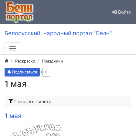
Войти
Белорусский, народный портал "Белн"
Раскраски
Праздники
Подписаться
0
1 мая
Показать фильтр
1 мая