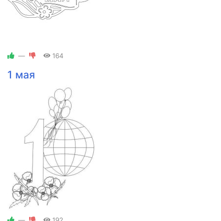
—
164
1 мая
—
192