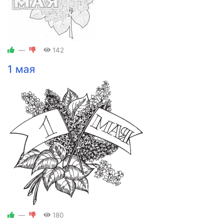
—
142
1 мая
—
180