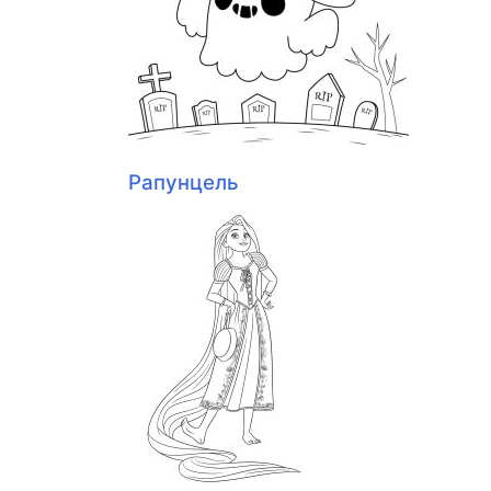
Рапунцель