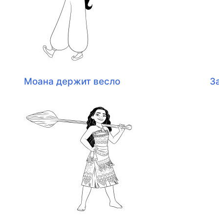
Моана держит весло
З