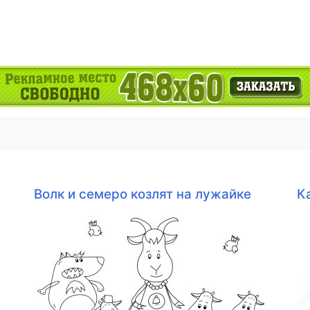
Волк и семеро козлят на лужайке
К