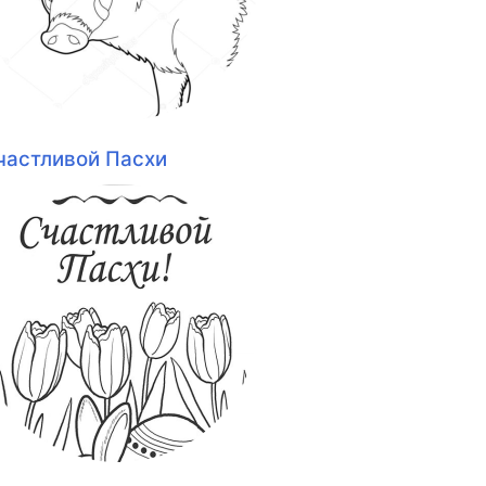
частливой Пасхи