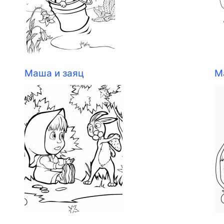
Маша и заяц
М