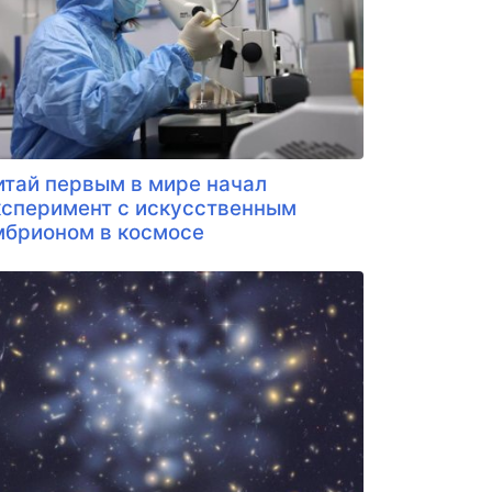
итай первым в мире начал
ксперимент с искусственным
мбрионом в космосе