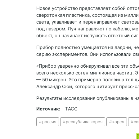
Новое устройство представляет собой оптов
сверхтонкая пластинка, состоящая из милл
света, улавливает и перенаправляет свето
под лазером. Луч направляют по кабелю, ме
объект, он начинает испускать ответный си
Прибор полностью умещается на ладони, не
серию экспериментов. Они использовали св
«Прибор уверенно обнаруживал все эти объе
всего несколько сотен миллионов частиц. Э
— 50 микрон. Это примерно половина толщ
Александр Сюй, которого цитирует пресс-с
Результаты исследования опубликованы в на
Источник:
ТАСС
россия
республика корея
корея
со