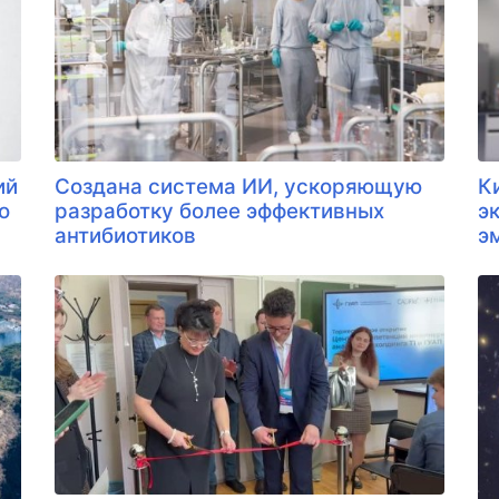
ий
Создана система ИИ, ускоряющую
К
о
разработку более эффективных
э
антибиотиков
э