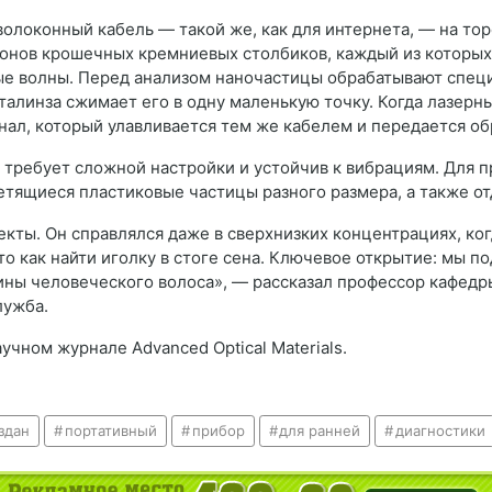
олоконный кабель — такой же, как для интернета, — на тор
ионов крошечных кремниевых столбиков, каждый из которых
вые волны. Перед анализом наночастицы обрабатывают спец
талинза сжимает его в одну маленькую точку. Когда лазерн
гнал, который улавливается тем же кабелем и передается об
 требует сложной настройки и устойчив к вибрациям. Для 
етящиеся пластиковые частицы разного размера, а также о
кты. Он справлялся даже в сверхнизких концентрациях, ког
то как найти иголку в стоге сена. Ключевое открытие: мы
ины человеческого волоса», — рассказал профессор кафед
лужба.
учном журнале Advanced Optical Materials.
здан
портативный
прибор
для ранней
диагностики