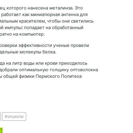
ец которого нанесена металинза. Это
 работает как миниатюрная антенна для
иальным красителем, чтобы они светились
ый импульс попадает на обработанный
ратно на компьютер.
проверки эффективности ученые провели
тдельные молекулы белка.
да на литр воды или крови приходилось
 подобрали оптимальную толщину оптоволокна
ры общей физики Пермского Политеха
опухоли