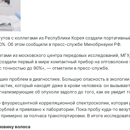
утов с коллегами из Республики Корея создали портативны
90%. Об этом сообщили в пресс-службе Минобрнауки РФ.
гами из московского центра передовых исследований, МГУ,
создали первый в мире компактный прибор на оптоволокне
с точностью до 90%», — отметили в пресс-службе.
йших проблем в диагностике. Большую опасность в экологи
астик, который находят даже в крови человека: он вызыва
гнализирующие об опухоли задолго до того, как ее увидит т
флуоресцентной корреляционной спектроскопии, которая р
ублей и привязано к лаборатории. Пока пробу куда-то везут
 примерно за полчаса транспортировки. В итоге исследова
ловину волоса