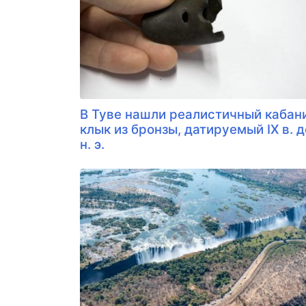
В Туве нашли реалистичный кабан
клык из бронзы, датируемый IX в. д
н. э.