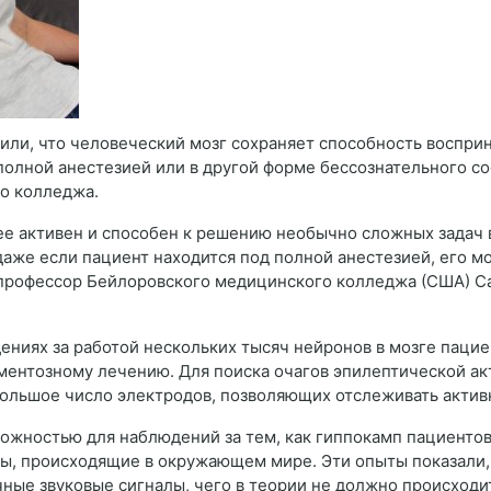
ли, что человеческий мозг сохраняет способность восприн
 полной анестезией или в другой форме бессознательного с
о колледжа.
ее активен и способен к решению необычно сложных задач 
 даже если пациент находится под полной анестезией, его м
профессор Бейлоровского медицинского колледжа (США) Са
ениях за работой нескольких тысяч нейронов в мозге пацие
ментозному лечению. Для поиска очагов эпилептической ак
 большое число электродов, позволяющих отслеживать актив
ожностью для наблюдений за тем, как гиппокамп пациентов
сы, происходящие в окружающем мире. Эти опыты показали,
чные звуковые сигналы, чего в теории не должно происходит