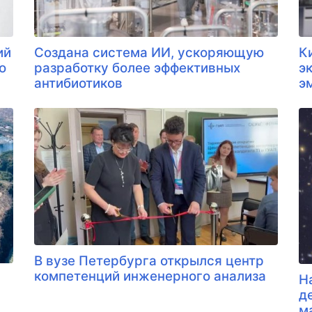
ий
Создана система ИИ, ускоряющую
К
о
разработку более эффективных
э
антибиотиков
э
В вузе Петербурга открылся центр
компетенций инженерного анализа
Н
д
м