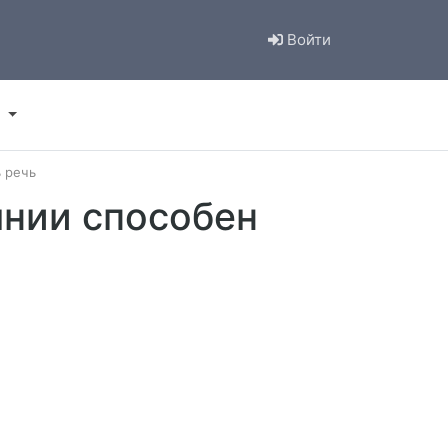
Войти
 речь
янии способен