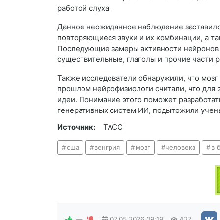
работой слуха.
Данное неожиданное наблюдение заставило 
повторяющиеся звуки и их комбинации, а та
Последующие замеры активности нейронов п
существительные, глаголы и прочие части 
Также исследователи обнаружили, что мозг 
прошлом нейрофизиологи считали, что для 
идеи. Понимание этого поможет разработат
генеративных систем ИИ, подытожили учен
Источник:
ТАСС
сша
венгрия
мозг
человека
в 
—
07.05.2026
09:19
427