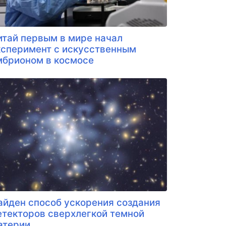
итай первым в мире начал
ксперимент с искусственным
мбрионом в космосе
айден способ ускорения создания
етекторов сверхлегкой темной
атерии