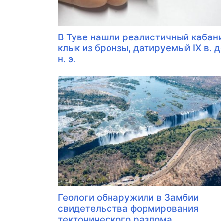
В Туве нашли реалистичный кабан
клык из бронзы, датируемый IX в. д
н. э.
Геологи обнаружили в Замбии
свидетельства формирования
тектонического разлома