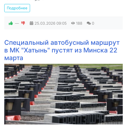
Подробнее
—
25.03.2026
09:05
188
0
Специальный автобусный маршрут
в МК "Хатынь" пустят из Минска 22
марта