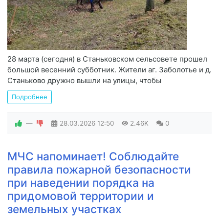
28 марта (сегодня) в Станьковском сельсовете прошел
большой весенний субботник. Жители аг. Заболотье и д.
Станьково дружно вышли на улицы, чтобы
Подробнее
—
28.03.2026
12:50
2.46K
0
​МЧС напоминает! Соблюдайте
правила пожарной безопасности
при наведении порядка на
придомовой территории и
земельных участках