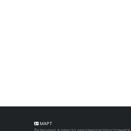
МАРТ
Включено в реестр рекламораспространите