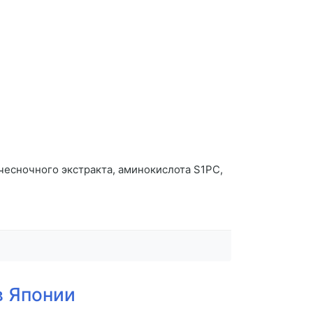
есночного экстракта, аминокислота S1PC,
в Японии