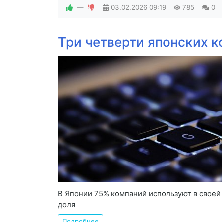
—
03.02.2026
09:19
785
0
Три четверти японских к
В Японии 75% компаний используют в своей
доля
Подробнее