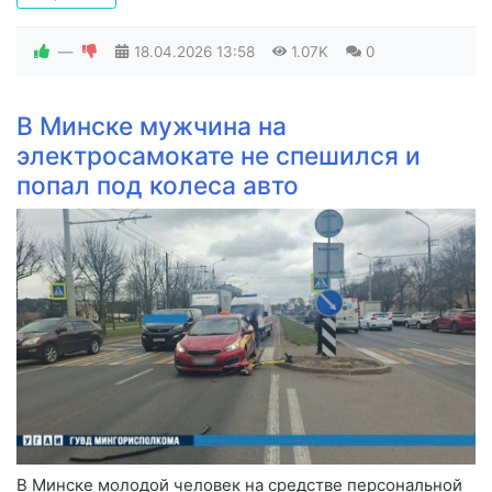
—
18.04.2026
13:58
1.07K
0
В Минске мужчина на
электросамокате не спешился и
попал под колеса авто
В Минске молодой человек на средстве персональной