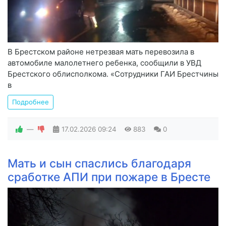
В Брестском районе нетрезвая мать перевозила в
автомобиле малолетнего ребенка, сообщили в УВД
Брестского облисполкома. «Сотрудники ГАИ Брестчины
в
Подробнее
—
17.02.2026
09:24
883
0
Мать и сын спаслись благодаря
сработке АПИ при пожаре в Бресте