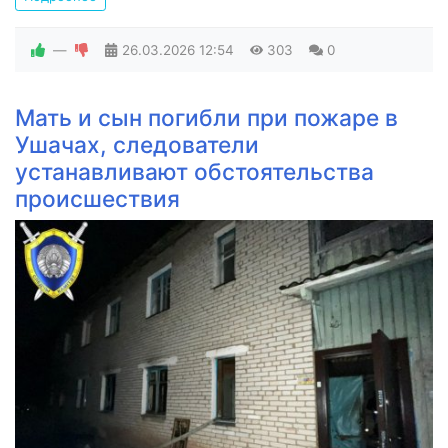
—
26.03.2026
12:54
303
0
Мать и сын погибли при пожаре в
Ушачах, следователи
устанавливают обстоятельства
происшествия