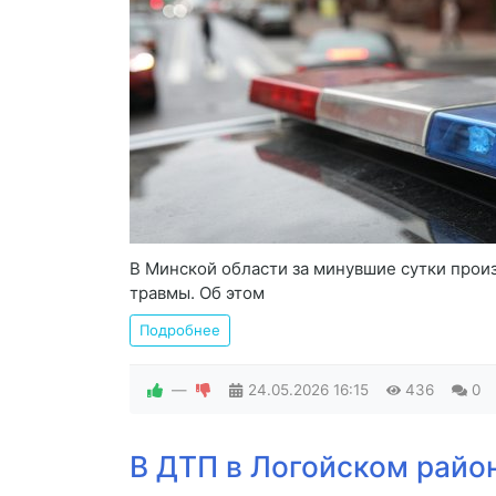
В Минской области за минувшие сутки прои
травмы. Об этом
Подробнее
—
24.05.2026
16:15
436
0
В ДТП в Логойском райо