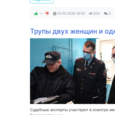
—
01.05.2026
18:00
630
0
Трупы двух женщин и од
Судебные эксперты участвуют в осмотре ме