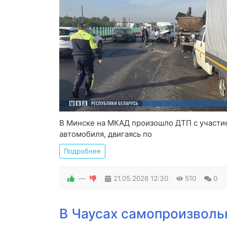
В Минске на МКАД произошло ДТП с участие
автомобиля, двигаясь по
Подробнее
—
21.05.2026
12:30
510
0
В Чаусах самопроизволь