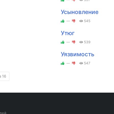
Усыновление
—
545
Утюг
—
539
Уязвимость
—
547
з 16
лей.