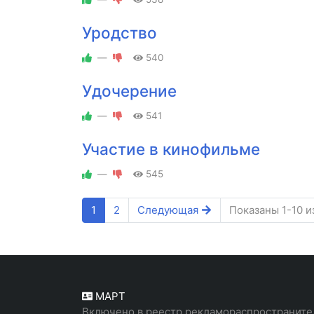
Уродство
—
540
Удочерение
—
541
Участие в кинофильме
—
545
1
2
Следующая
Показаны 1-10 и
МАРТ
Включено в реестр рекламораспространите