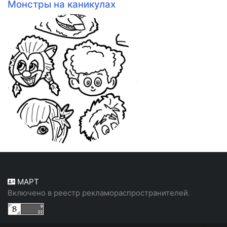
Монстры на каникулах
МАРТ
Включено в реестр рекламораспространителей.