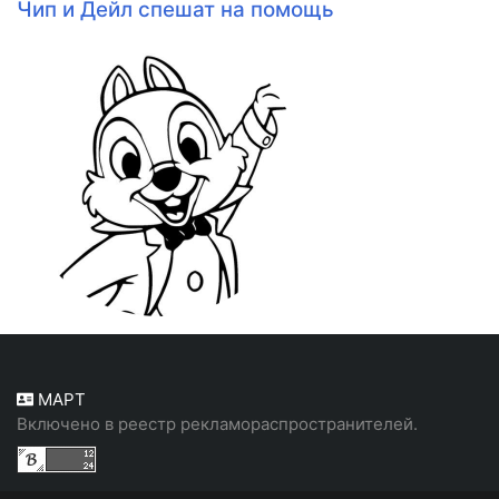
Чип и Дейл спешат на помощь
МАРТ
Включено в реестр рекламораспространителей.