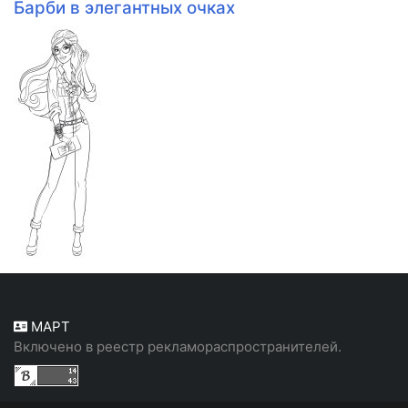
Барби в элегантных очках
МАРТ
Включено в реестр рекламораспространителей.