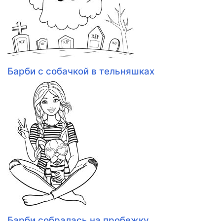
Барби с собачкой в тельняшках
Барби собралась на пробежку