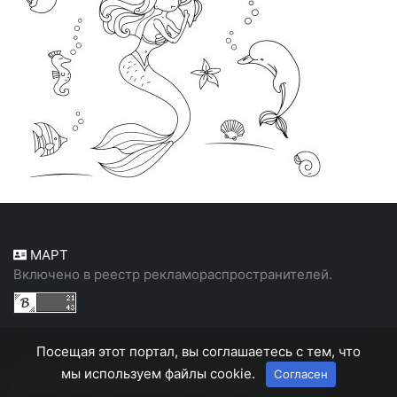
МАРТ
Включено в реестр рекламораспространителей.
Посещая этот портал, вы соглашаетесь с тем, что
мы используем файлы cookie.
Согласен
Белорусский, народный портал "Белн"
© 2026