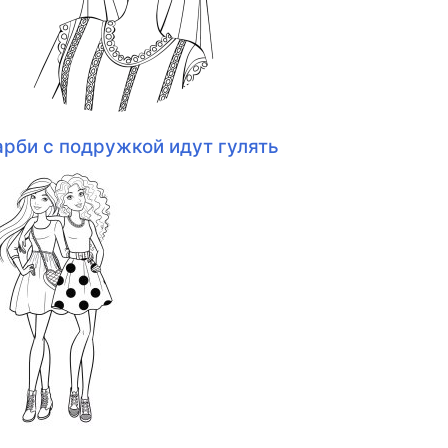
арби с подружкой идут гулять