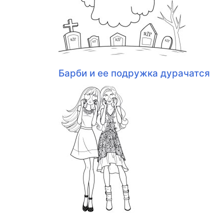
Барби и ее подружка дурачатся