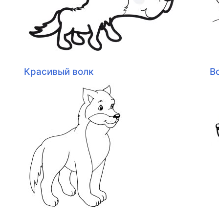
Красивый волк
В