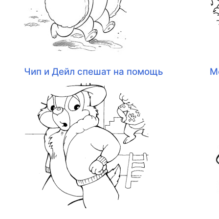
Чип и Дейл спешат на помощь
М