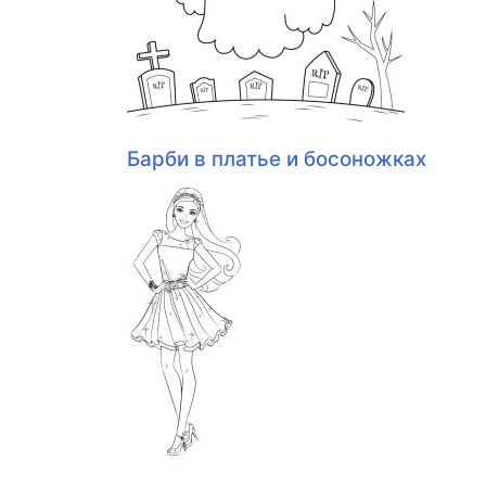
Барби в платье и босоножках