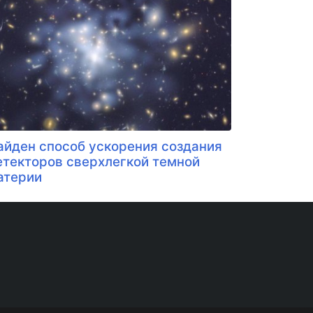
айден способ ускорения создания
етекторов сверхлегкой темной
атерии