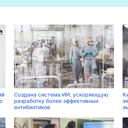
ий
Создана система ИИ, ускоряющую
К
о
разработку более эффективных
э
антибиотиков
э