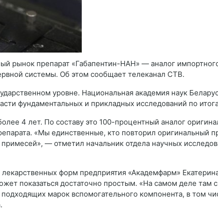
ый рынок препарат «Габапентин-НАН» — аналог импортного
ервной системы. Об этом сообщает телеканал СТВ.
сударственном уровне. Национальная академия наук Белару
ласти фундаментальных и прикладных исследований по итога
олее 4 лет. По составу это 100-процентный аналог оригина
епарата. «Мы единственные, кто повторил оригинальный пре
я примесей», — отметил начальник отдела научных исследов
 лекарственных форм предприятия «Академфарм» Екатерина 
ожет показаться достаточно простым. «На самом деле там 
 подходящих марок вспомогательного компонента, в том чи
.