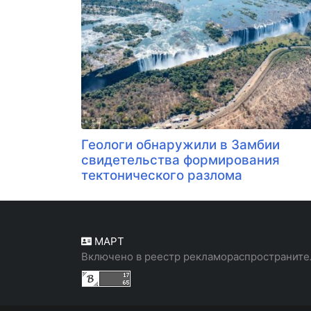
Геологи обнаружили в Замбии
свидетельства формирования
тектонического разлома
МАРТ
Включено в реестр рекламораспространите