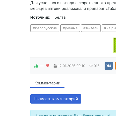
Для успешного вывода лекарственного преп
месяцев аптеки реализовали препарат «Габ
Источник:
Белта
белорусские
ученые
вывели
на р
—
12.01.2026
09:10
915
Комментарии
Написать комментарий
Нет комментариев. Ваш будет первым!