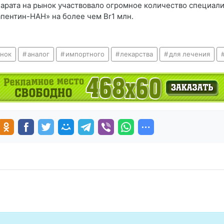
арата на рынок участвовало огромное количество специали
апентин-НАН» на более чем Br1 млн.
ынок
аналог
импортного
лекарства
для лечения