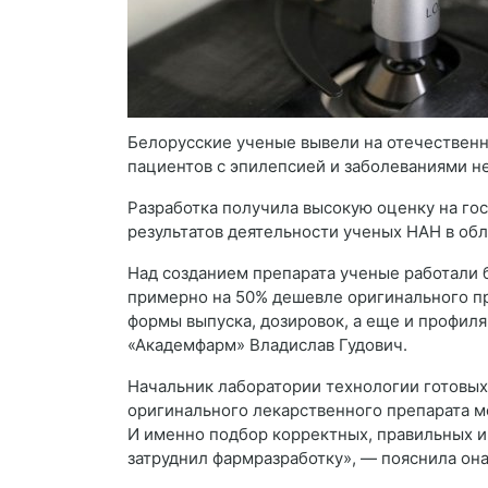
Белорусские ученые вывели на отечественн
пациентов с эпилепсией и заболеваниями н
Разработка получила высокую оценку на го
результатов деятельности ученых НАН в об
Над созданием препарата ученые работали б
примерно на 50% дешевле оригинального пр
формы выпуска, дозировок, а еще и профил
«Академфарм» Владислав Гудович.
Начальник лаборатории технологии готовых
оригинального лекарственного препарата м
И именно подбор корректных, правильных и
затруднил фармразработку», — пояснила она