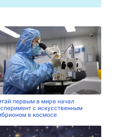
итай первым в мире начал
ксперимент с искусственным
мбрионом в космосе