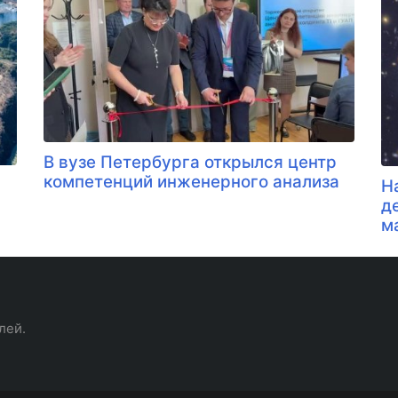
В вузе Петербурга открылся центр
компетенций инженерного анализа
Н
д
м
лей.