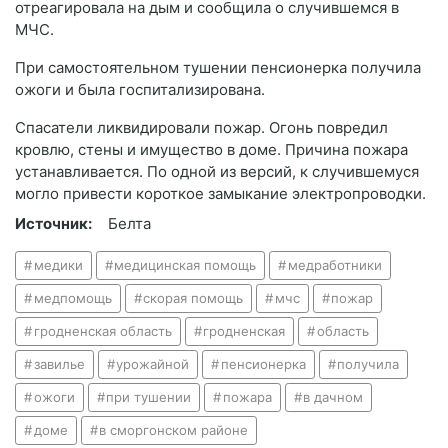
отреагировала на дым и сообщила о случившемся в
МЧС.
При самостоятельном тушении пенсионерка получила
ожоги и была госпитализирована.
Спасатели ликвидировали пожар. Огонь повредил
кровлю, стены и имущество в доме. Причина пожара
устанавливается. По одной из версий, к случившемуся
могло привести короткое замыкание электропроводки.
Источник:
Белта
медики
медицинская помощь
медработники
медпомощь
скорая помощь
мчс
пожар
гродненская область
гродненская
область
завилье
урожайной
пенсионерка
получила
ожоги
при тушении
пожара
в дачном
доме
в сморгонском районе