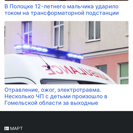
В Полоцке 12-летнего мальчика ударило
током на трансформаторной подстанции
Отравление, ожог, электротравма.
Несколько ЧП с детьми произошло в
Гомельской области за выходные
МАРТ