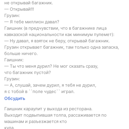
не открывай багажник.
— Открывай!!!
Грузин:
— Я тебе миллион давал?
Гаишник (в предчувствии, что в багажнике лица
кавказской национальности как минимум пулемет):
— Hу давал, я взяток не беру, открывай багажник.
Грузин открывает багажник, там только одна запаска,
больше ничего.
Гаишник:
— Ты что меня дурил? Hе мог сказать сразу,
что багажник пустой?
Грузин:
— А, слушай, зачем дурил, я тебя не дурил,
я с тобой в ``поле чудес`` играл.
Обсудить
Гаишник караулит у выхода из ресторана.
Выходит подвыпившая толпа, рассаживается по
машинам и разъезжается кто
куда.