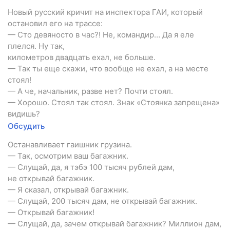
Hовый русский кричит на инспектора ГАИ, который
остановил его на трассе:
— Сто девяносто в час?! Hе, командир… Да я еле
плелся. Hу так,
километров двадцать ехал, не больше.
— Так ты еще скажи, что вообще не ехал, а на месте
стоял!
— А че, начальник, разве нет? Почти стоял.
— Хорошо. Стоял так стоял. Знак «Стоянка запрещена»
видишь?
Обсудить
Останавливает гаишник грузина.
— Так, осмотрим ваш багажник.
— Слущай, да, я тэбэ 100 тысяч рублей дам,
не открывай багажник.
— Я сказал, открывай багажник.
— Слущай, 200 тысяч дам, не открывай багажник.
— Открывай багажник!
— Слущай, да, зачем открывай багажник? Миллион дам,