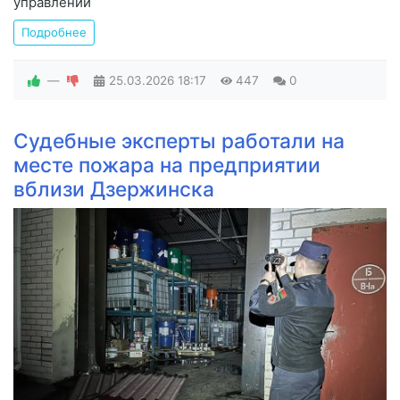
управлении
Подробнее
—
25.03.2026
18:17
447
0
Судебные эксперты работали на
месте пожара на предприятии
вблизи Дзержинска