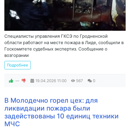
Специалисты управления ГКСЭ по Гродненской
области работают на месте пожара в Лиде, сообщили в
Госкомитете судебных экспертиз. Сообщение о
возгорании
Подробнее
—
19.04.2026
11:00
567
0
В Молодечно горел цех: для
ликвидации пожара были
задействованы 10 единиц техники
МЧС