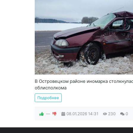
В Островецком районе иномарка столкнулас
облисполкома
Подробнее
—
08.01.2026
14:31
230
0