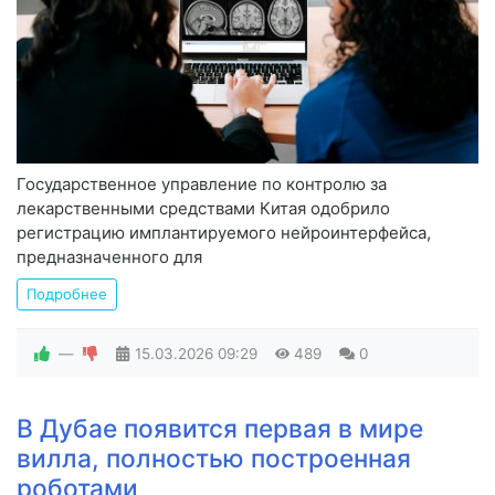
Государственное управление по контролю за
лекарственными средствами Китая одобрило
регистрацию имплантируемого нейроинтерфейса,
предназначенного для
Подробнее
—
15.03.2026
09:29
489
0
В Дубае появится первая в мире
вилла, полностью построенная
роботами