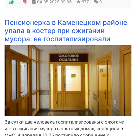
—
04.05.2026
09:36
877
0
Пенсионерка в Каменецком районе
упала в костер при сжигании
мусора: ее госпитализировали
За сутки два человека госпитализированы с ожогами
из-за сжигания мусора в частных домах, сообщили в
МЧС. 4 апреля в 12:25 поступило сообщение о