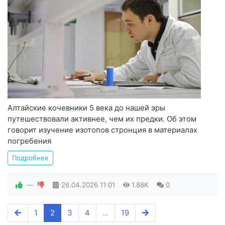
Алтайские кочевники 5 века до нашей эры
путешествовали активнее, чем их предки. Об этом
говорит изучение изотопов стронция в материалах
погребения
Подробнее
—
26.04.2026
11:01
1.88K
0
1
2
3
4
...
19