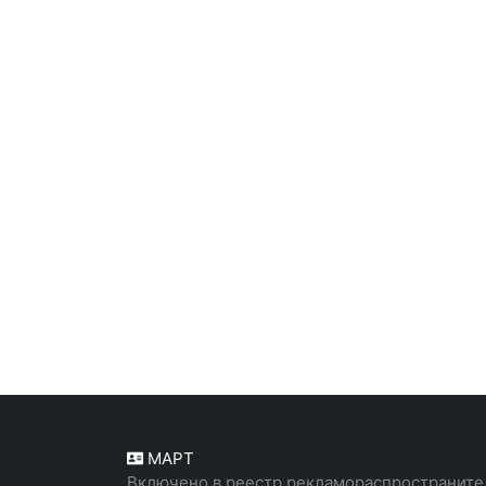
МАРТ
Включено в реестр рекламораспространите