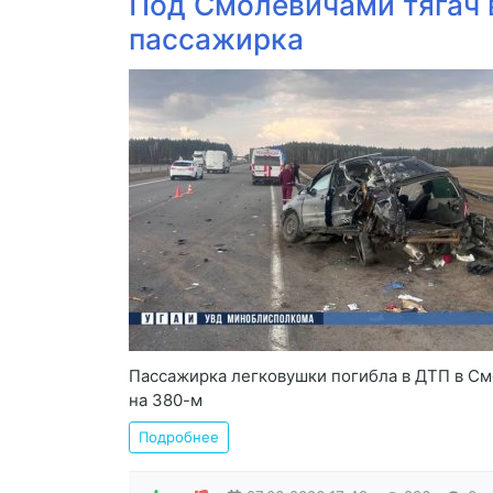
Под Смолевичами тягач 
пассажирка
Пассажирка легковушки погибла в ДТП в См
на 380-м
Подробнее