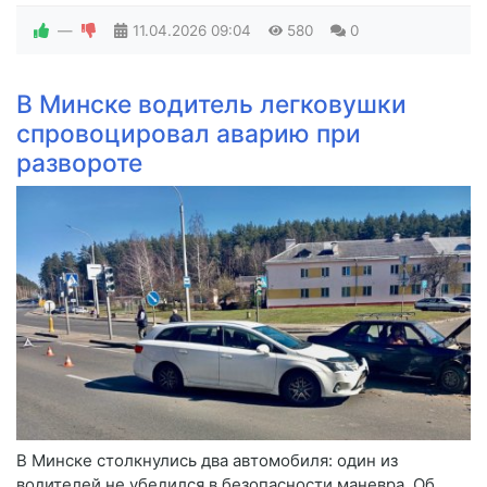
—
11.04.2026
09:04
580
0
В Минске водитель легковушки
спровоцировал аварию при
развороте
В Минске столкнулись два автомобиля: один из
водителей не убедился в безопасности маневра. Об