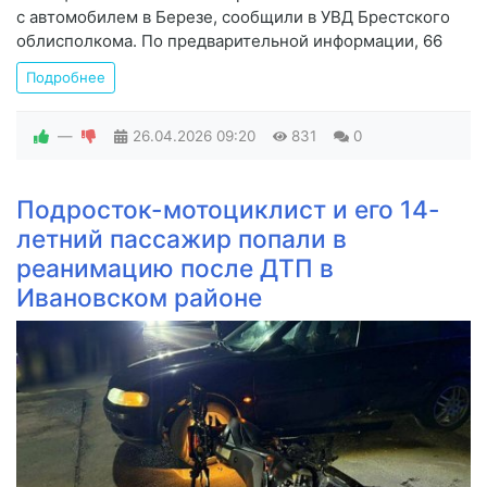
с автомобилем в Березе, сообщили в УВД Брестского
облисполкома. По предварительной информации, 66
Подробнее
—
26.04.2026
09:20
831
0
Подросток-мотоциклист и его 14-
летний пассажир попали в
реанимацию после ДТП в
Ивановском районе