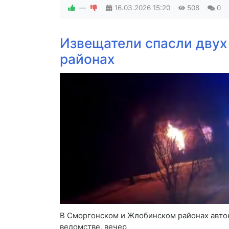
—
16.03.2026
15:20
508
0
Извещатели спасли двух
районах
В Сморгонском и Жлобинском районах автон
ведомстве, вечер