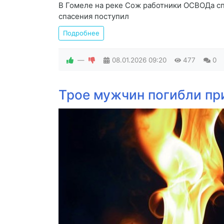
В Гомеле на реке Сож работники ОСВОДа сп
спасения поступил
Подробнее
—
08.01.2026
09:20
477
0
Трое мужчин погибли пр