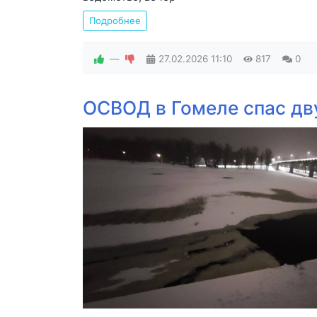
Подробнее
—
27.02.2026
11:10
817
0
ОСВОД в Гомеле спас дв